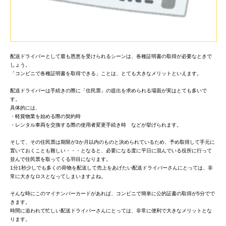
配送ドライバーとして最も恩恵を受けられるシーンは、各種証明書の取得が必要なときで
しょう。
「コンビニで各種証明書を取得できる」ことは、とても大きなメリットといえます。
配送ドライバーは手続きの際に「住民票」の提出を求められる場面が実はとても多いで
す。
具体的には、
・軽貨物業を始める際の契約時
・レンタル車両を交換する際の使用者変更手続き時 などが挙げられます。
そして、その住民票は期限が3か月以内のものと決められているため、予め取得して手元に
置いておくことも難しい・・・となると、必要になる度に平日に混んでいる役所に行って
並んで住民票を取ってくる羽目になります。
1分1秒少しでも多くの荷物を配送して売上をあげたい配送ドライバーさんにとっては、非
常に大きなロスとなってしまいますよね。
そんな時にこのマイナンバーカードがあれば、コンビニで簡単に公的証書の取得が5分でで
きます。
時間に追われて忙しい配送ドライバーさんにとっては、非常に便利で大きなメリットとな
ります。