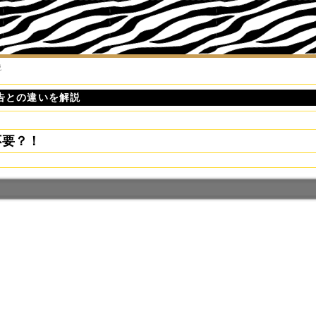
説
告との違いを解説
不要？！