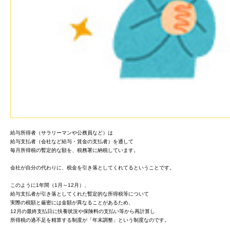
給与所得者（サラリーマンや公務員など）は
給与支払者（会社など給与・賃金の支払者）を通して
毎月所得税の暫定的な額を、税務署に納税しています。
会社が自分の代わりに、税金を引き落としてくれてるということです。
このように1年間（1月～12月）、
給与支払者が引き落としてくれた暫定的な所得税等について
実際の税額と厳密には金額が異なることがあるため、
12月の最終支払日に扶養状況や保険料の支払い等から再計算し
所得税の過不足を精算する制度が「年末調整」という制度なのです。