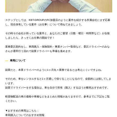
ステップとしては、KBT-GROUPのFC加盟店のように案件を紹介する所属会社にまず応募
し、現在保有している案件（お仕事）について尋ねてみましょう。
その時その会社が持っている案件と、あなたのご要望（日数・曜日・時間帯など）が合致
しましたら、さっそくお仕事の開始です！
業務委託契約をし、車両購入・保険契約・事業ナンバー取得など、委託ドライバーのみな
さんが通常行う流れで副業ドライバーも準備を進めます。
車両につい
て
副業だと、本業ドライバーのように1ヶ月丸々業務で走るとは考えにくいですよね。
そのため、車をレンタルすると1ヶ月通しで借りることになるので、金額的には損してしま
います。
副業でドライバーをする場合は、車を自分で所有（購入）するほうが断然おすすめです。
軽貨物配送の車の価格や車種などをまとめた情報がありますので、参考までに下記をご覧
ください。
▼おすすめの車両はこちら：
車両購入についてのおすすめ情報