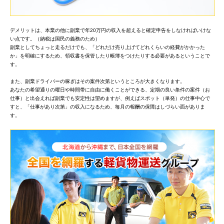
デメリットは、本業の他に副業で年20万円の収入を超えると確定申告をしなければいけな
い点です。（納税は国民の義務のため）
副業としてちょっと走るだけでも、「どれだけ売り上げてどれくらいの経費がかかった
か」を明確にするため、領収書を保管したり帳簿をつけたりする必要があるということで
す。
また、副業ドライバーの稼ぎはその案件次第というところが大きくなります。
あなたの希望通りの曜日や時間帯に自由に働くことができる、定期の良い条件の案件（お
仕事）と出会えれば副業でも安定性は望めますが、例えばスポット（単発）の仕事中心で
すと、「仕事があり次第」の収入になるため、毎月の報酬の保障はしづらい面がありま
す。