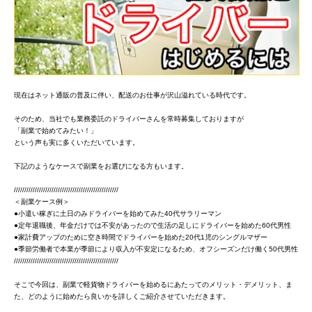
現在はネット通販の普及に伴い、配送のお仕事が沢山溢れている時代です。
そのため、当社でも業務委託のドライバーさんを常時募集しておりますが
「副業で始めてみたい！」
という声も実に多くいただいています。
下記のようなケースで副業をお選びになる方もいます。
//////////////////////////////////////////////////
＜副業ケース例＞
●小遣い稼ぎに土日のみドライバーを始めてみた40代サラリーマン
●定年退職後、年金だけでは不安があったので生活の足しにドライバーを始めた60代男性
●家計費アップのために空き時間でドライバーを始めた20代1児のシングルマザー
●季節労働者で本業が季節により収入が不安定になるため、オフシーズンだけ働く50代男性
//////////////////////////////////////////////////
そこで今回は、副業で軽貨物ドライバーを始めるにあたってのメリット・デメリット、ま
た、どのように始めたら良いかを詳しくご紹介させていただきます。